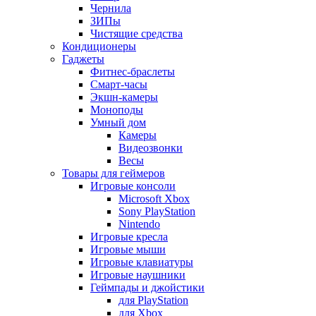
Чернила
ЗИПы
Чистящие средства
Кондиционеры
Гаджеты
Фитнес-браслеты
Смарт-часы
Экшн-камеры
Моноподы
Умный дом
Камеры
Видеозвонки
Весы
Товары для геймеров
Игровые консоли
Microsoft Xbox
Sony PlayStation
Nintendo
Игровые кресла
Игровые мыши
Игровые клавиатуры
Игровые наушники
Геймпады и джойстики
для PlayStation
для Xbox