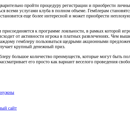
дварительно пройти процедуру регистрации и приобрести личны
ься всеми услугами клуба в полном объеме. Гемблерам становят
 становится еще более интересной и может приобрести неплоху
 присоединяется к программе лояльности, в рамках которой игр
сходит от активности игрока в платных развлечениях. Чем выше
 каждому гемблеру пользоваться щедрыми акционными предложен
олучает крупный денежный приз.
блеру большое количество преимуществ, которые могут быть поле
рассматривает его просто как вариант веселого проведения сво
и нужны
ный сайт