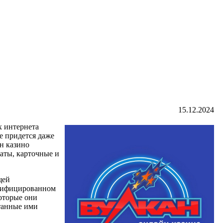
15.12.2024
х интернета
е придется даже
н казино
аты, карточные и
щей
ертифицированном
оторые они
отанные ими