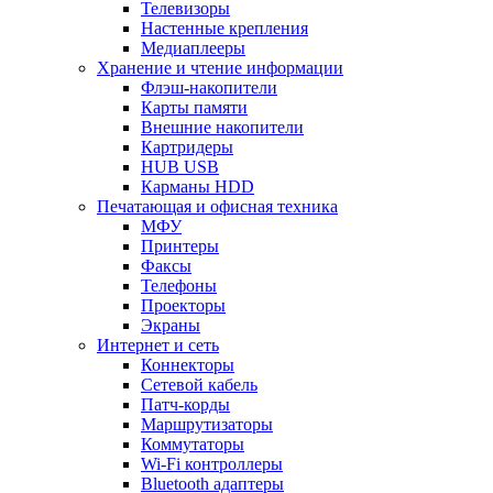
Телевизоры
Настенные крепления
Медиаплееры
Хранение и чтение информации
Флэш-накопители
Карты памяти
Внешние накопители
Картридеры
HUB USB
Карманы HDD
Печатающая и офисная техника
МФУ
Принтеры
Факсы
Телефоны
Проекторы
Экраны
Интернет и сеть
Коннекторы
Сетевой кабель
Патч-корды
Маршрутизаторы
Коммутаторы
Wi-Fi контроллеры
Bluetooth адаптеры