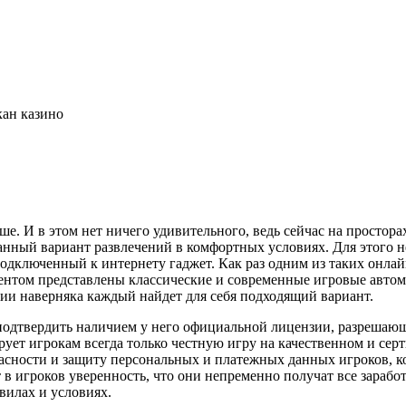
кан казино
е. И в этом нет ничего удивительного, ведь сейчас на простора
анный вариант развлечений в комфортных условиях. Для этого н
одключенный к интернету гаджет. Как раз одним из таких онлай
ментом представлены классические и современные игровые автом
зии наверняка каждый найдет для себя подходящий вариант.
 подтвердить наличием у него официальной лицензии, разрешаю
ирует игрокам всегда только честную игру на качественном и с
пасности и защиту персональных и платежных данных игроков, к
 в игроков уверенность, что они непременно получат все зараб
вилах и условиях.