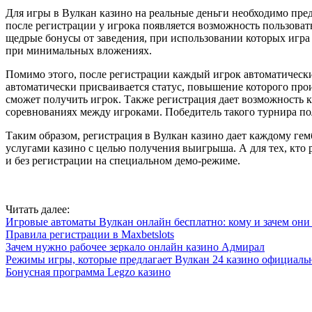
Для игры в Вулкан казино на реальные деньги необходимо пре
после регистрации у игрока появляется возможность пользоват
щедрые бонусы от заведения, при использовании которых игра
при минимальных вложениях.
Помимо этого, после регистрации каждый игрок автоматически
автоматически присваивается статус, повышение которого прои
сможет получить игрок. Также регистрация дает возможность
соревнованиях между игроками. Победитель такого турнира п
Таким образом, регистрация в Вулкан казино дает каждому гем
услугами казино с целью получения выигрыша. А для тех, кто 
и без регистрации на специальном демо-режиме.
Читать далее:
Игровые автоматы Вулкан онлайн бесплатно: кому и зачем он
Правила регистрации в Maxbetslots
Зачем нужно рабочее зеркало онлайн казино Адмирал
Режимы игры, которые предлагает Вулкан 24 казино официаль
Бонусная программа Legzo казино