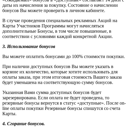
даты их начисления за покупку. Состояние о начислении
бонусов Вы можете проверить в личном кабинете.
В случае проведения специальных рекламных Акций на
Карты Участников Программы могут начисляться
дополнительные Бонусы, в том числе повышенные, в
соответствии с условиями каждой конкретной Акции.
3. Использование бонусов
Вы можете оплатить бонусами до 100% стоимости покупки.
При наличии доступных бонусов Вы можете указать в
корзине их количество, которые хотите использовать для
оплаты заказа, при этом итоговая стоимость Вашего заказа
будет уменьшена на соответствующую сумму бонусов.
Указанная Вами сумма доступных бонусов будет
зарезервирована. Если оплата не будет проведена, то
резервные бонусы вернутся в статус «доступные». После on-
line оплаты покупки Резервные бонусы спишутся со счета
Карты.
4. Сгорание бонусов.