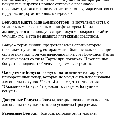
покупатель выражает полное согласие с правилами
программы, а также на получение рекламных, маркетинговых
и других информационных материалов.
Бонусная Карта Мир Компьютеров
- виртуальная карта, с
уникальным персональным индификатором. Карта
активируется и используется при покупке товаров на сайте
www.mk.md. Карта не является платежным средством.
Бонус
- форма скидки, предоставляемая организатором
программы участнику, которая может быть использована при
оплате покупки. Бонусы начисляются на счет Бонусной Карты
и списываются со счета Карты при покупках. Накопленные
бонусы не подлежат обмену на денежные средства.
Ожидаемые Бонусы
- бонусы, начисленные на Карту за
приобретенный товар, которые не могут быть использованы
для оплаты покупок. Через 14 дней с даты начисления
"Ожидаемые бонусы" переходят в статус «Доступные
бонусы».
Доступные Бонусы
- бонусы, которые можно использовать
для оплаты покупки, согласно условиям Программы.
Резервные Бонусы
- бонусы, которые были указаны