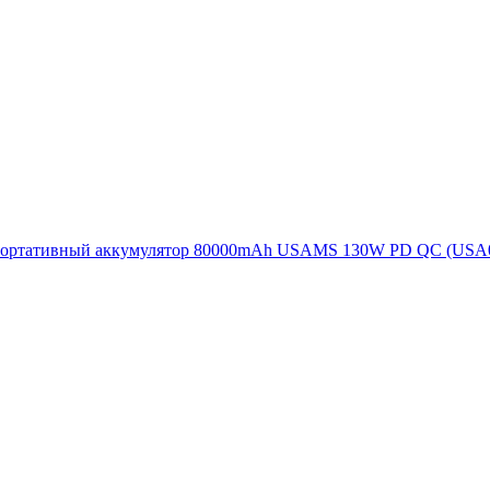
ортативный аккумулятор 80000mAh USAMS 130W PD QC (USA0