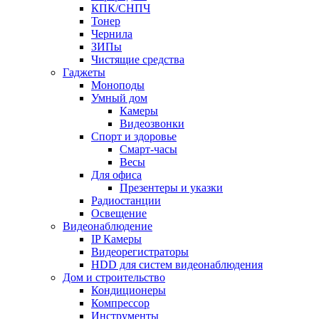
КПК/СНПЧ
Тонер
Чернила
ЗИПы
Чистящие средства
Гаджеты
Моноподы
Умный дом
Камеры
Видеозвонки
Спорт и здоровье
Смарт-часы
Весы
Для офиса
Презентеры и указки
Радиостанции
Освещение
Видеонаблюдение
IP Камеры
Видеорегистраторы
HDD для систем видеонаблюдения
Дом и строительство
Кондиционеры
Компрессор
Инструменты