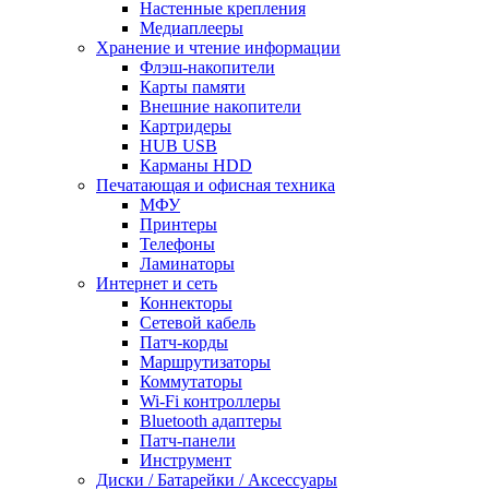
Настенные крепления
Медиаплееры
Хранение и чтение информации
Флэш-накопители
Карты памяти
Внешние накопители
Картридеры
HUB USB
Карманы HDD
Печатающая и офисная техника
МФУ
Принтеры
Телефоны
Ламинаторы
Интернет и сеть
Коннекторы
Сетевой кабель
Патч-корды
Маршрутизаторы
Коммутаторы
Wi-Fi контроллеры
Bluetooth адаптеры
Патч-панели
Инструмент
Диски / Батарейки / Аксессуары