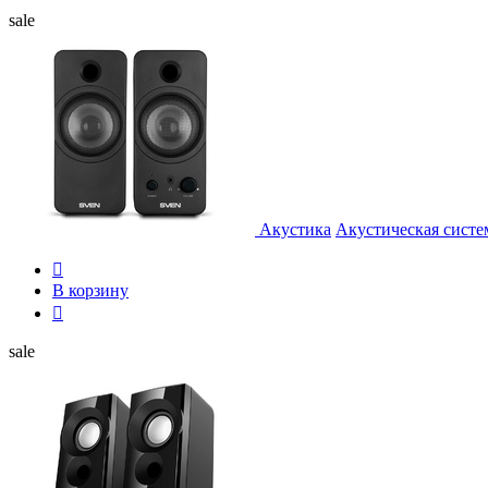
sale
Акустика
Акустическая систе

В корзину

sale