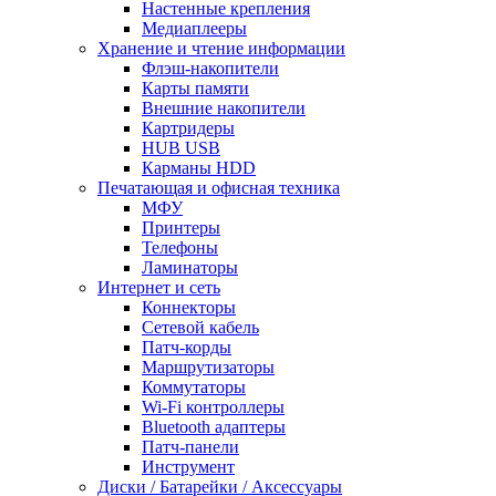
Настенные крепления
Медиаплееры
Хранение и чтение информации
Флэш-накопители
Карты памяти
Внешние накопители
Картридеры
HUB USB
Карманы HDD
Печатающая и офисная техника
МФУ
Принтеры
Телефоны
Ламинаторы
Интернет и сеть
Коннекторы
Сетевой кабель
Патч-корды
Маршрутизаторы
Коммутаторы
Wi-Fi контроллеры
Bluetooth адаптеры
Патч-панели
Инструмент
Диски / Батарейки / Аксессуары