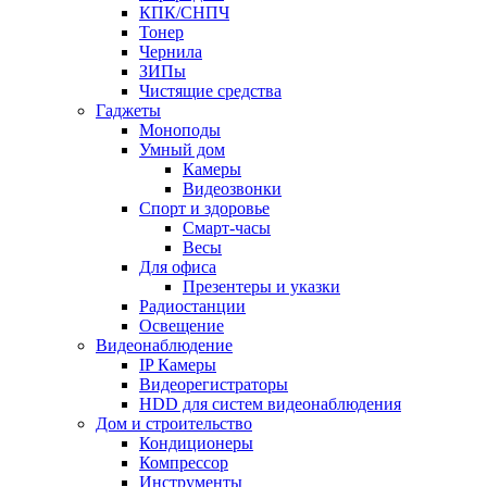
КПК/СНПЧ
Тонер
Чернила
ЗИПы
Чистящие средства
Гаджеты
Моноподы
Умный дом
Камеры
Видеозвонки
Спорт и здоровье
Смарт-часы
Весы
Для офиса
Презентеры и указки
Радиостанции
Освещение
Видеонаблюдение
IP Камеры
Видеорегистраторы
HDD для систем видеонаблюдения
Дом и строительство
Кондиционеры
Компрессор
Инструменты