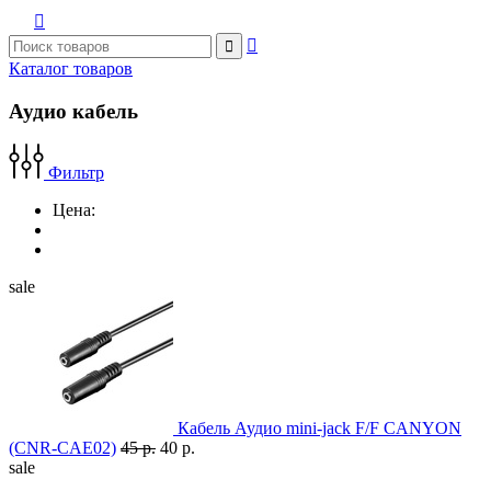



Каталог товаров
Аудио кабель
Фильтр
Цена:
sale
Кабель Аудио mini-jack F/F CANYON
(CNR-CAE02)
45 р.
40 р.
sale