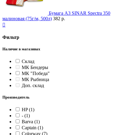
Бумага A3 SINAR Spectra 350
малиновая (75г/м, 500л)
382 р.

Фильтр
Наличие в магазинах
Склад
МК Бендеры
МК "Победа"
МК Рыбница
Доп. склад
Производитель
HP
(1)
-
(1)
Barva
(1)
Captain
(1)
Colorway
(7)