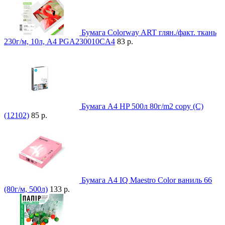
Бумага Colorway ART глян./факт. ткань
230г/м, 10л, A4 PGA230010CA4
83 р.
Бумага А4 HP 500л 80г/m2 copy (C)
(12102)
85 р.
Бумага A4 IQ Maestro Color ваниль 66
(80г/м, 500л)
133 р.