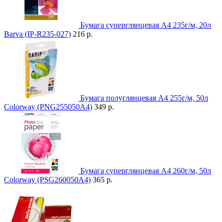
Бумага cуперглянцевая А4 235г/м, 20л
Barva (IP-R235-027)
216 р.
Бумага полуглянцевая A4 255г/м, 50л
Colorway (PNG255050A4)
349 р.
Бумага суперглянцевая A4 260г/м, 50л
Colorway (PSG260050A4)
365 р.