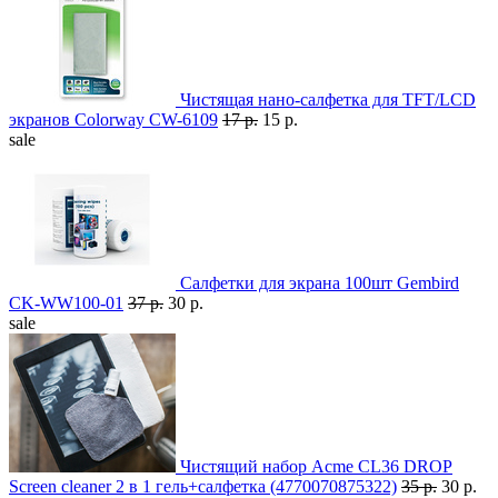
Чистящая нано-салфетка для TFT/LCD
экранов Colorway CW-6109
17 р.
15 р.
sale
Салфетки для экрана 100шт Gembird
CK-WW100-01
37 р.
30 р.
sale
Чистящий набор Acme CL36 DROP
Screen cleaner 2 в 1 гель+салфетка (4770070875322)
35 р.
30 р.