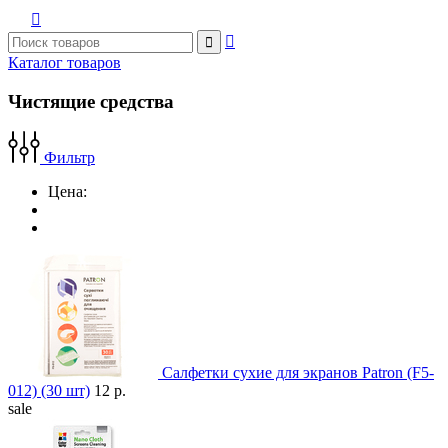



Каталог товаров
Чистящие средства
Фильтр
Цена:
Салфетки сухие для экранов Patron (F5-
012) (30 шт)
12 р.
sale