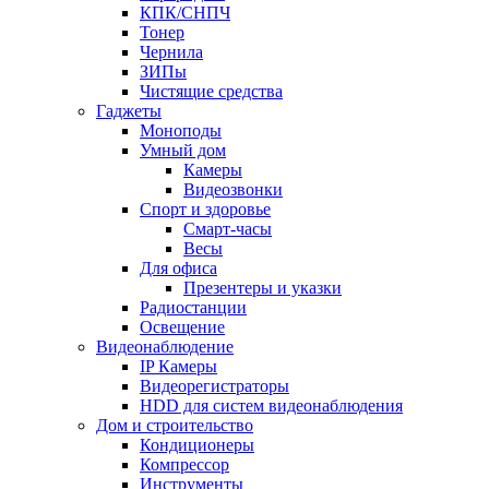
КПК/СНПЧ
Тонер
Чернила
ЗИПы
Чистящие средства
Гаджеты
Моноподы
Умный дом
Камеры
Видеозвонки
Спорт и здоровье
Смарт-часы
Весы
Для офиса
Презентеры и указки
Радиостанции
Освещение
Видеонаблюдение
IP Камеры
Видеорегистраторы
HDD для систем видеонаблюдения
Дом и строительство
Кондиционеры
Компрессор
Инструменты