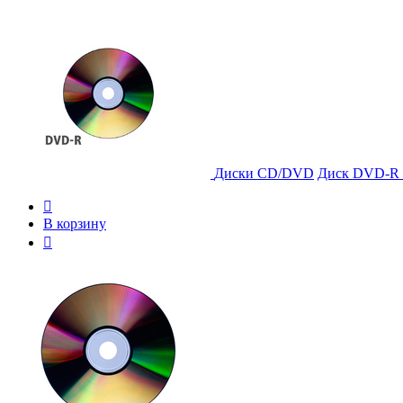
Диски CD/DVD
Диск DVD-R V

В корзину
