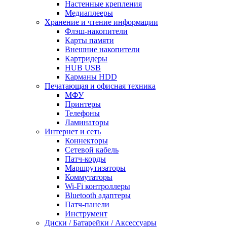
Настенные крепления
Медиаплееры
Хранение и чтение информации
Флэш-накопители
Карты памяти
Внешние накопители
Картридеры
HUB USB
Карманы HDD
Печатающая и офисная техника
МФУ
Принтеры
Телефоны
Ламинаторы
Интернет и сеть
Коннекторы
Сетевой кабель
Патч-корды
Маршрутизаторы
Коммутаторы
Wi-Fi контроллеры
Bluetooth адаптеры
Патч-панели
Инструмент
Диски / Батарейки / Аксессуары