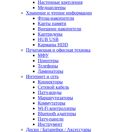
Настенные крепления
Медиаплееры
Хранение и чтение информации
Флэш-накопители
Карты памяти
Внешние накопители
Картридеры
HUB USB
Карманы HDD
Печатающая и офисная техника
МФУ
Принтеры
Телефоны
Ламинаторы
Интернет и сеть
Коннекторы
Сетевой кабель
Патч-корды
Маршрутизаторы
Коммутаторы
Wi-Fi контроллеры
Bluetooth адаптеры
Патч-панели
Инструмент
Диски / Батарейки / Аксессуары