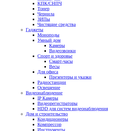
КПК/СНПЧ
Тонер
Чернила
ЗИПы
Чистящие средства
Гаджеты
Моноподы
Умный дом
Камеры
Видеозвонки
Спорт и здоровье
Смарт-часы
Весы
Для офиса
Презентеры и указки
Радиостанции
Освещение
Видеонаблюдение
IP Камеры
Видеорегистраторы
HDD для систем видеонаблюдения
Дом и строительство
Кондиционеры
Компрессор
Инструменты