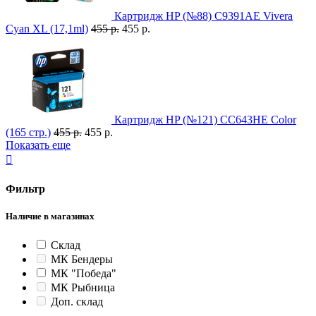
Картридж HP (№88) C9391AE Vivera
Cyan XL (17,1ml)
455 р.
455 р.
Картридж HP (№121) CC643HE Color
(165 стр.)
455 р.
455 р.
Показать еще

Фильтр
Наличие в магазинах
Склад
МК Бендеры
МК "Победа"
МК Рыбница
Доп. склад