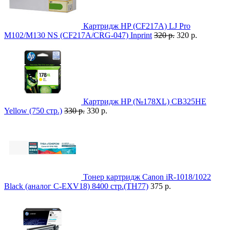
Картридж HP (CF217A) LJ Pro
M102/M130 NS (CF217A/CRG-047) Inprint
320 р.
320 р.
Картридж HP (№178XL) CB325HE
Yellow (750 стр.)
330 р.
330 р.
Тонер картридж Canon iR-1018/1022
Black (аналог C-EXV18) 8400 стр.(TH77)
375 р.