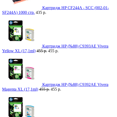
Картридж HP CF244A - SCC (002-01-
SF244A) 1000 стр.
435 р.
Картридж HP (№88) C9393AE Vivera
Yellow XL (17,1ml)
455 р.
455 р.
Картридж HP (№88) C9392AE Vivera
Magenta XL (17,1ml)
455 р.
455 р.