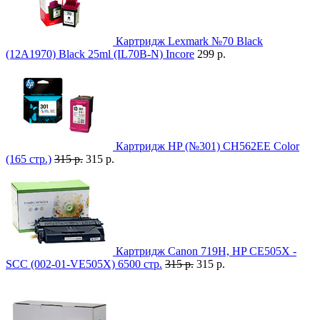
Картридж Lexmark №70 Black
(12A1970) Black 25ml (IL70B-N) Incore
299 р.
Картридж HP (№301) CH562EE Color
(165 стр.)
315 р.
315 р.
Картридж Canon 719H, HP CE505X -
SCC (002-01-VE505X) 6500 стр.
315 р.
315 р.