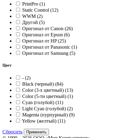
PrintPro
(1)
Static Control
(12)
WWM
(2)
Другой
(5)
Оригинал от Canon
(26)
Оригинал от Epson
(6)
Оригинал от HP
(25)
Оригинал от Panasonic
(1)
Оригинал от Samsung
(5)
Цвет
-
(2)
Black (черный)
(84)
Color (3-x цветный)
(13)
Color (5-ти цветный)
(1)
Cyan (голубой)
(11)
Light Cyan (голубой)
(2)
Magenta (пурпурный)
(9)
Yellow (желтый)
(11)
Сбросить
Применить
© 1999—2026 ООО «Мир Компьютеров»