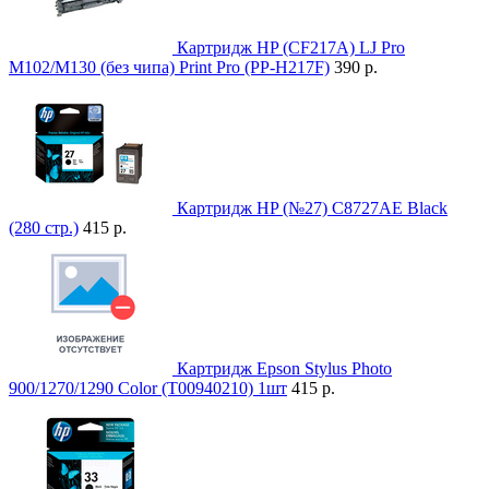
Картридж HP (CF217A) LJ Pro
M102/M130 (без чипа) Print Pro (PP-H217F)
390 р.
Картридж HP (№27) C8727AE Black
(280 стр.)
415 р.
Картридж Epson Stylus Photo
900/1270/1290 Color (T00940210) 1шт
415 р.