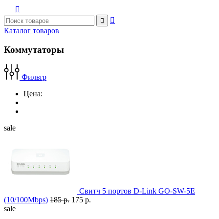



Каталог товаров
Коммутаторы
Фильтр
Цена:
sale
Свитч 5 портов D-Link GO-SW-5E
(10/100Mbps)
185 р.
175 р.
sale