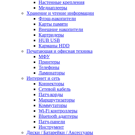
Настенные крепления
Медиаплееры
Хранение и чтение информации
Флэш-накопители
Карты памяти
Внешние накопители
Картридеры
HUB USB
Карманы HDD
Печатающая и офисная техника
МФУ
Принтеры
Телефоны
Ламинаторы
Интернет и сеть
Коннекторы
Сетевой кабель
Патч-корды
Маршрутизаторы
Коммутаторы
Wi-Fi контроллеры
Bluetooth адаптеры
Патч-панели
Инструмент
Диски / Батарейки / Аксессуары