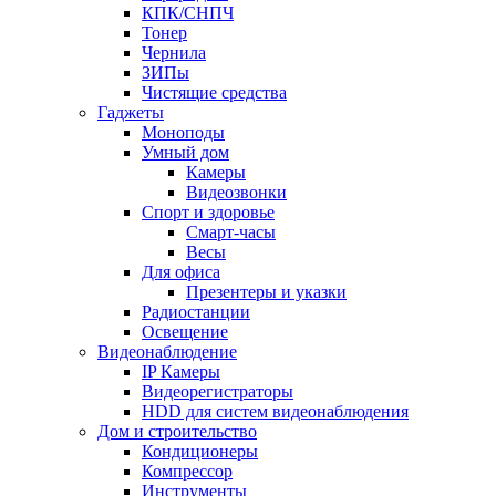
КПК/СНПЧ
Тонер
Чернила
ЗИПы
Чистящие средства
Гаджеты
Моноподы
Умный дом
Камеры
Видеозвонки
Спорт и здоровье
Смарт-часы
Весы
Для офиса
Презентеры и указки
Радиостанции
Освещение
Видеонаблюдение
IP Камеры
Видеорегистраторы
HDD для систем видеонаблюдения
Дом и строительство
Кондиционеры
Компрессор
Инструменты