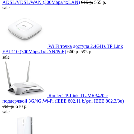
ADSL/VDSL/WAN (300Mbps/4xLAN)
615 р.
555 р.
sale
Wi-Fi точка доступа 2.4GHz TP-Link
EAP110 (300Mbps/1xLAN/PoE)
660 р.
595 р.
sale
Router TP-Link TL-MR3420 с
поддержкой 3G/4G,Wi-Fi (IEEE 802.11 b/g/n, IEEE 802.3/3u)
765 р.
610 р.
sale