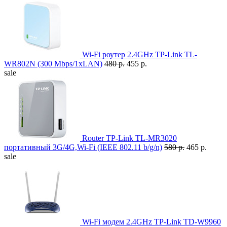
Wi-Fi роутер 2.4GHz TP-Link TL-
WR802N (300 Mbps/1xLAN)
480 р.
455 р.
sale
Router TP-Link TL-MR3020
портативный 3G/4G,Wi-Fi (IEEE 802.11 b/g/n)
580 р.
465 р.
sale
Wi-Fi модем 2.4GHz TP-Link TD-W9960