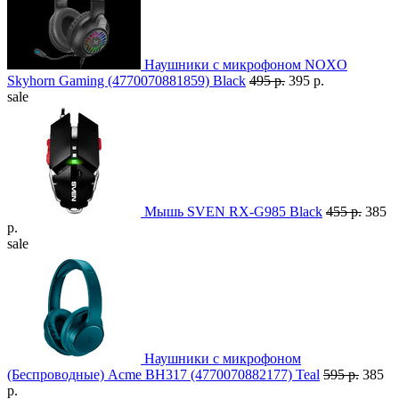
Наушники с микрофоном NOXO
Skyhorn Gaming (4770070881859) Black
495 р.
395 р.
sale
Мышь SVEN RX-G985 Black
455 р.
385
р.
sale
Наушники с микрофоном
(Беспроводные) Acme BH317 (4770070882177) Teal
595 р.
385
р.