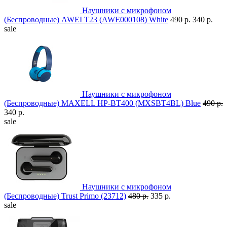
Наушники с микрофоном
(Беспроводные) AWEI T23 (AWE000108) White
490 р.
340 р.
sale
Наушники с микрофоном
(Беспроводные) MAXELL HP-BT400 (MXSBT4BL) Blue
490 р.
340 р.
sale
Наушники с микрофоном
(Беспроводные) Trust Primo (23712)
480 р.
335 р.
sale