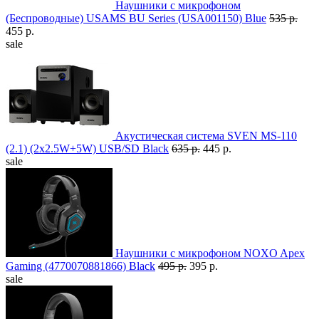
Наушники с микрофоном
(Беспроводные) USAMS BU Series (USA001150) Blue
535 р.
455 р.
sale
Акустическая система SVEN MS-110
(2.1) (2x2.5W+5W) USB/SD Black
635 р.
445 р.
sale
Наушники с микрофоном NOXO Apex
Gaming (4770070881866) Black
495 р.
395 р.
sale