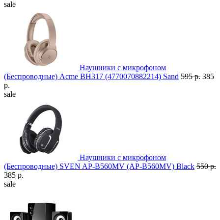
sale
Наушники с микрофоном
(Беспроводные) Acme BH317 (4770070882214) Sand
595 р.
385
р.
sale
Наушники с микрофоном
(Беспроводные) SVEN AP-B560MV (AP-B560MV) Black
550 р.
385 р.
sale