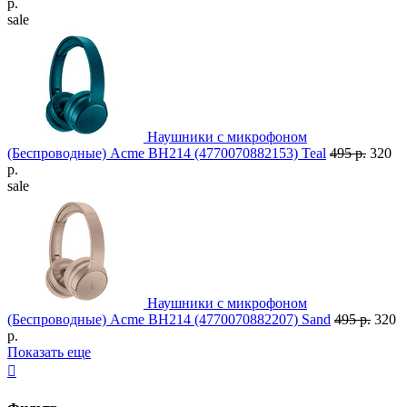
р.
sale
Наушники с микрофоном
(Беспроводные) Acme BH214 (4770070882153) Teal
495 р.
320
р.
sale
Наушники с микрофоном
(Беспроводные) Acme BH214 (4770070882207) Sand
495 р.
320
р.
Показать еще
