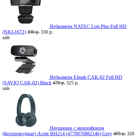
Вебкамера NATEC Lori Plus Full HD
(NKI-1672)
390 р.
330 р.
sale
Вебкамера Elmak CAK-02 Full HD
(SAVIO CAK-02) Black
470 р.
325 р.
sale
Наушники с микрофоном
(Беспроводные) Acme BH214 (4770070882146) Grey
495 р.
320