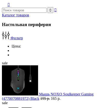



Каталог товаров
Настольная периферия
Фильтр
Цена:
sale
Мышь NOXO Soulkeeper Gaming
(4770070881972) Black
195 р.
165 р.
sale