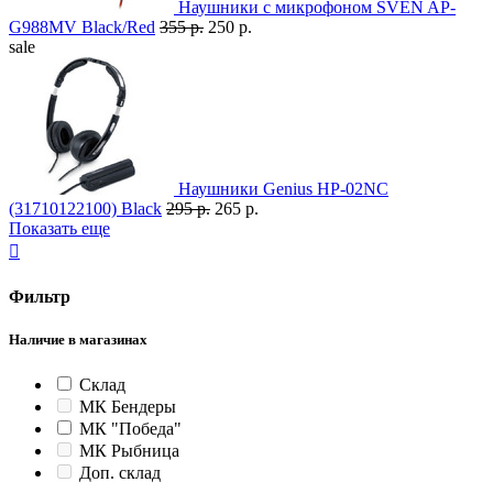
Наушники с микрофоном SVEN AP-
G988MV Black/Red
355 р.
250 р.
sale
Наушники Genius HP-02NC
(31710122100) Black
295 р.
265 р.
Показать еще

Фильтр
Наличие в магазинах
Склад
МК Бендеры
МК "Победа"
МК Рыбница
Доп. склад