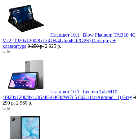
Планшет 10.1" Blow Platinum TAB10 4G
V22 (1920x1200/8x1.6GH/4Gb/64Gb/GPS) Dark grey +
клавиатура
3 250 р.
2 925 р.
sale
Планшет 10.1" Lenovo Tab M10
(1920x1200/8x1.8G/4G/64Gb/WiFi 5 802.11ac/Android 11) Grey
3
290 р.
2 960 р.
sale