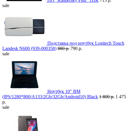
ПО "Kaspersky Plus" 1ПК
715 р.
sale
Подставка под ноутбук Logitech Touch
Lapdesk N600 (939-000358)
880 р.
790 р.
sale
Ноутбук 10" BM
(IPS/1280*800/A133/2Gb/32Gb/Android10) Black
1 800 р.
1 475
р.
sale