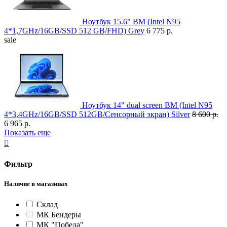
Ноутбук 15.6" BM (Intel N95
4*1,7GHz/16GB/SSD 512 GB/FHD) Grey
6 775 р.
sale
Ноутбук 14" dual screen BM (Intel N95
4*3,4GHz/16GB/SSD 512GB/Сенсорный экран) Silver
8 600 р.
6 965 р.
Показать еще

Фильтр
Наличие в магазинах
Склад
МК Бендеры
МК "Победа"