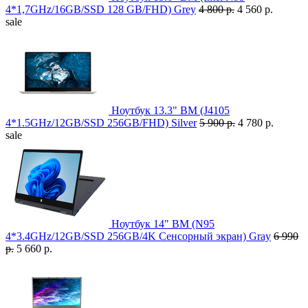
4*1,7GHz/16GB/SSD 128 GB/FHD) Grey
4 800 р.
4 560 р.
sale
Ноутбук 13.3" BM (J4105
4*1.5GHz/12GB/SSD 256GB/FHD) Silver
5 900 р.
4 780 р.
sale
Ноутбук 14" BM (N95
4*3.4GHz/12GB/SSD 256GB/4K Сенсорный экран) Gray
6 990
р.
5 660 р.