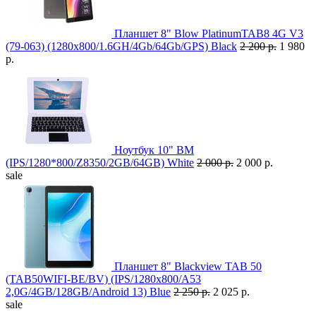
Планшет 8" Blow PlatinumTAB8 4G V3
(79-063) (1280x800/1.6GH/4Gb/64Gb/GPS) Black
2 200 р.
1 980
р.
Ноутбук 10" BM
(IPS/1280*800/Z8350/2GB/64GB) White
2 000 р.
2 000 р.
sale
Планшет 8" Blackview TAB 50
(TAB50WIFI-BE/BV) (IPS/1280x800/A53
2,0G/4GB/128GB/Android 13) Blue
2 250 р.
2 025 р.
sale