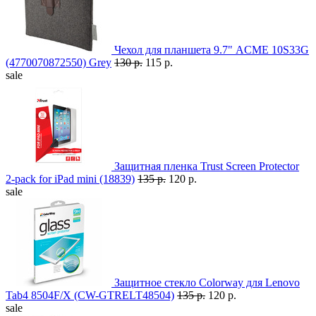
Чехол для планшета 9.7" ACME 10S33G
(4770070872550) Grey
130 р.
115 р.
sale
Защитная пленка Trust Screen Protector
2-pack for iPad mini (18839)
135 р.
120 р.
sale
Защитное стекло Colorway для Lenovo
Tab4 8504F/Х (CW-GTRELT48504)
135 р.
120 р.
sale