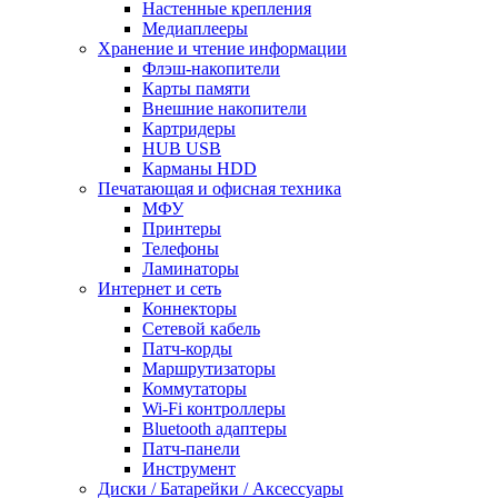
Настенные крепления
Медиаплееры
Хранение и чтение информации
Флэш-накопители
Карты памяти
Внешние накопители
Картридеры
HUB USB
Карманы HDD
Печатающая и офисная техника
МФУ
Принтеры
Телефоны
Ламинаторы
Интернет и сеть
Коннекторы
Сетевой кабель
Патч-корды
Маршрутизаторы
Коммутаторы
Wi-Fi контроллеры
Bluetooth адаптеры
Патч-панели
Инструмент
Диски / Батарейки / Аксессуары