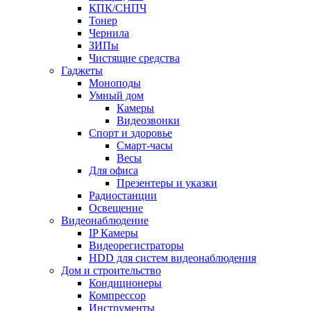
КПК/СНПЧ
Тонер
Чернила
ЗИПы
Чистящие средства
Гаджеты
Моноподы
Умный дом
Камеры
Видеозвонки
Спорт и здоровье
Смарт-часы
Весы
Для офиса
Презентеры и указки
Радиостанции
Освещение
Видеонаблюдение
IP Камеры
Видеорегистраторы
HDD для систем видеонаблюдения
Дом и строительство
Кондиционеры
Компрессор
Инструменты