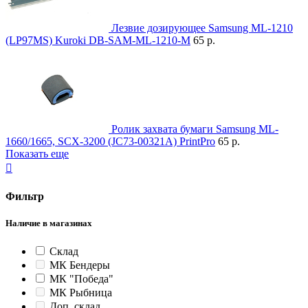
Лезвие дозирующее Samsung ML-1210
(LP97MS) Kuroki DB-SAM-ML-1210-M
65 р.
Ролик захвата бумаги Samsung ML-
1660/1665, SCX-3200 (JC73-00321A) PrintPro
65 р.
Показать еще

Фильтр
Наличие в магазинах
Склад
МК Бендеры
МК "Победа"
МК Рыбница
Доп. склад