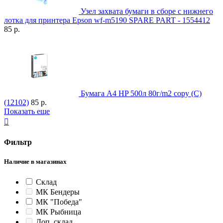
Узел захвата бумаги в сборе с нижнего
лотка для принтера Epson wf-m5190 SPARE PART - 1554412
85 р.
Бумага А4 HP 500л 80г/m2 copy (C)
(12102)
85 р.
Показать еще

Фильтр
Наличие в магазинах
Склад
МК Бендеры
МК "Победа"
МК Рыбница
Доп. склад