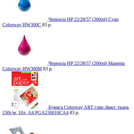
Чернила HP 22/28/57 (200ml) Cyan
Colorway HW300C
83 р.
Чернила HP 22/28/57 (200ml) Magenta
Colorway HW300M
83 р.
Бумага Colorway ART глян./факт. ткань
230г/м, 10л, A4 PGA230010CA4
83 р.