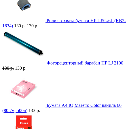
Ролик захвата бумаги HP LJ5L/6L (RB2-
1634)
130 р.
130 р.
Фоторецепторный барабан HP LJ 2100
130 р.
130 р.
Бумага A4 IQ Maestro Color ваниль 66
(80г/м, 500л)
133 р.