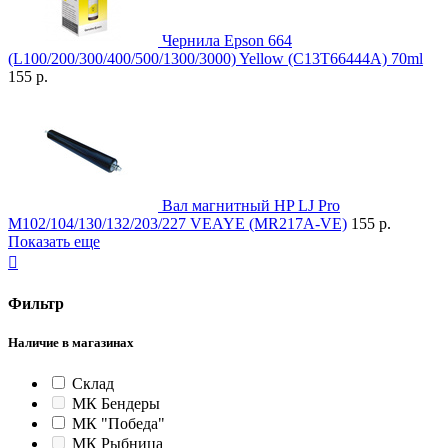
Чернила Epson 664
(L100/200/300/400/500/1300/3000) Yellow (C13T66444A) 70ml
155 р.
Вал магнитный HP LJ Pro
M102/104/130/132/203/227 VEAYE (MR217A-VE)
155 р.
Показать еще

Фильтр
Наличие в магазинах
Склад
МК Бендеры
МК "Победа"
МК Рыбница