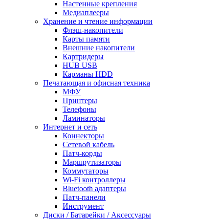
Настенные крепления
Медиаплееры
Хранение и чтение информации
Флэш-накопители
Карты памяти
Внешние накопители
Картридеры
HUB USB
Карманы HDD
Печатающая и офисная техника
МФУ
Принтеры
Телефоны
Ламинаторы
Интернет и сеть
Коннекторы
Сетевой кабель
Патч-корды
Маршрутизаторы
Коммутаторы
Wi-Fi контроллеры
Bluetooth адаптеры
Патч-панели
Инструмент
Диски / Батарейки / Аксессуары