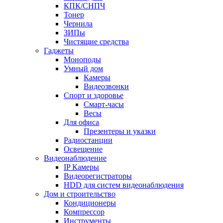
КПК/СНПЧ
Тонер
Чернила
ЗИПы
Чистящие средства
Гаджеты
Моноподы
Умный дом
Камеры
Видеозвонки
Спорт и здоровье
Смарт-часы
Весы
Для офиса
Презентеры и указки
Радиостанции
Освещение
Видеонаблюдение
IP Камеры
Видеорегистраторы
HDD для систем видеонаблюдения
Дом и строительство
Кондиционеры
Компрессор
Инструменты