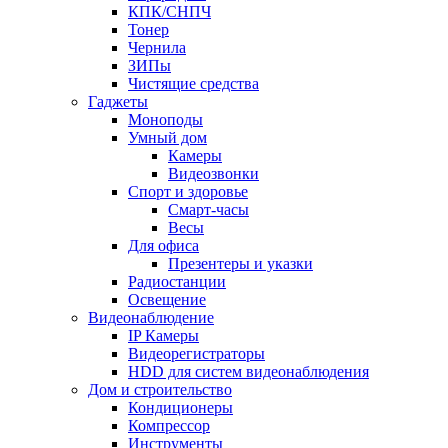
КПК/СНПЧ
Тонер
Чернила
ЗИПы
Чистящие средства
Гаджеты
Моноподы
Умный дом
Камеры
Видеозвонки
Спорт и здоровье
Смарт-часы
Весы
Для офиса
Презентеры и указки
Радиостанции
Освещение
Видеонаблюдение
IP Камеры
Видеорегистраторы
HDD для систем видеонаблюдения
Дом и строительство
Кондиционеры
Компрессор
Инструменты