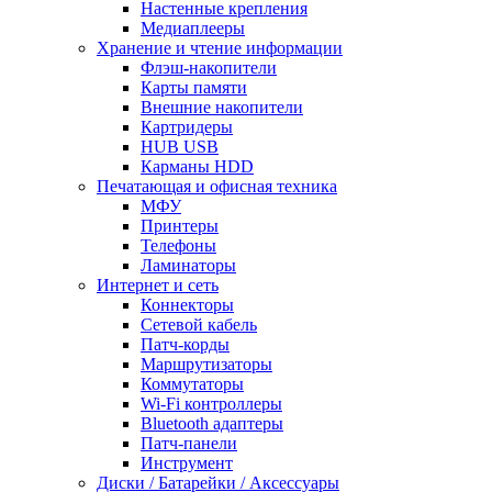
Настенные крепления
Медиаплееры
Хранение и чтение информации
Флэш-накопители
Карты памяти
Внешние накопители
Картридеры
HUB USB
Карманы HDD
Печатающая и офисная техника
МФУ
Принтеры
Телефоны
Ламинаторы
Интернет и сеть
Коннекторы
Сетевой кабель
Патч-корды
Маршрутизаторы
Коммутаторы
Wi-Fi контроллеры
Bluetooth адаптеры
Патч-панели
Инструмент
Диски / Батарейки / Аксессуары