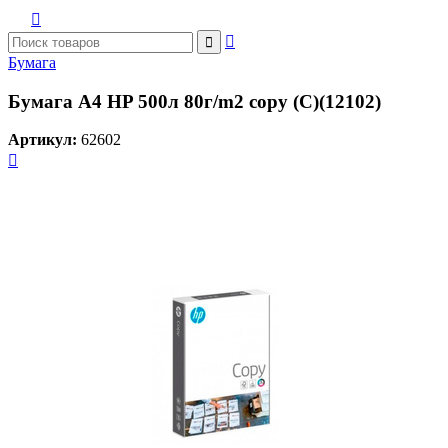



Бумага
Бумага А4 HP 500л 80г/m2 copy (C)(12102)
Артикул:
62602
