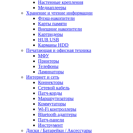
Настенные крепления
Медиаплееры
Хранение и чтение информации
Флэш-накопители
Карты памяти
Внешние накопители
Картридеры
HUB USB
Карманы HDD
Печатающая и офисная техника
МФУ
Принтеры
Телефоны
Ламинаторы
Интернет и сеть
Коннекторы
Сетевой кабель
Патч-корды
Маршрутизаторы
Коммутаторы
Wi-Fi контроллеры
Bluetooth адаптеры
Патч-панели
Инструмент
Диски / Батарейки / Аксессуары