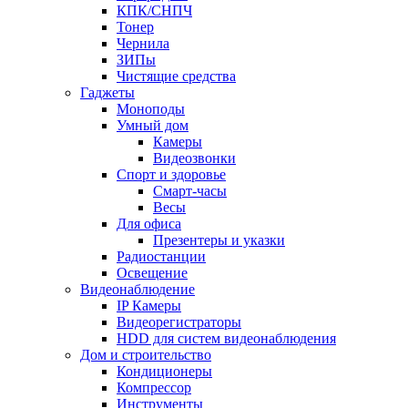
КПК/СНПЧ
Тонер
Чернила
ЗИПы
Чистящие средства
Гаджеты
Моноподы
Умный дом
Камеры
Видеозвонки
Спорт и здоровье
Смарт-часы
Весы
Для офиса
Презентеры и указки
Радиостанции
Освещение
Видеонаблюдение
IP Камеры
Видеорегистраторы
HDD для систем видеонаблюдения
Дом и строительство
Кондиционеры
Компрессор
Инструменты