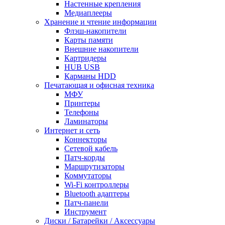
Настенные крепления
Медиаплееры
Хранение и чтение информации
Флэш-накопители
Карты памяти
Внешние накопители
Картридеры
HUB USB
Карманы HDD
Печатающая и офисная техника
МФУ
Принтеры
Телефоны
Ламинаторы
Интернет и сеть
Коннекторы
Сетевой кабель
Патч-корды
Маршрутизаторы
Коммутаторы
Wi-Fi контроллеры
Bluetooth адаптеры
Патч-панели
Инструмент
Диски / Батарейки / Аксессуары