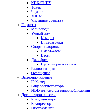
КПК/СНПЧ
Тонер
Чернила
ЗИПы
Чистящие средства
Гаджеты
Моноподы
Умный дом
Камеры
Видеозвонки
Спорт и здоровье
Смарт-часы
Весы
Для офиса
Презентеры и указки
Радиостанции
Освещение
Видеонаблюдение
IP Камеры
Видеорегистраторы
HDD для систем видеонаблюдения
Дом и строительство
Кондиционеры
Компрессор
Инструменты