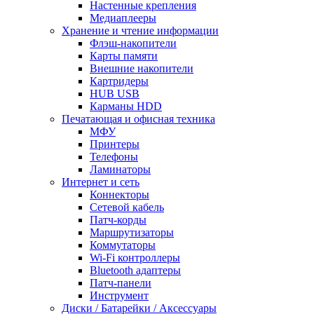
Настенные крепления
Медиаплееры
Хранение и чтение информации
Флэш-накопители
Карты памяти
Внешние накопители
Картридеры
HUB USB
Карманы HDD
Печатающая и офисная техника
МФУ
Принтеры
Телефоны
Ламинаторы
Интернет и сеть
Коннекторы
Сетевой кабель
Патч-корды
Маршрутизаторы
Коммутаторы
Wi-Fi контроллеры
Bluetooth адаптеры
Патч-панели
Инструмент
Диски / Батарейки / Аксессуары