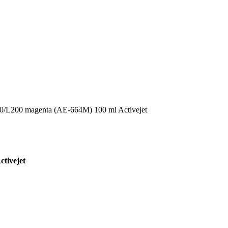
/L200 magenta (AE-664M) 100 ml Activejet
tivejet