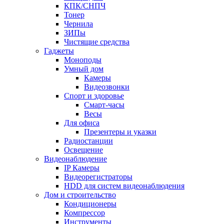
КПК/СНПЧ
Тонер
Чернила
ЗИПы
Чистящие средства
Гаджеты
Моноподы
Умный дом
Камеры
Видеозвонки
Спорт и здоровье
Смарт-часы
Весы
Для офиса
Презентеры и указки
Радиостанции
Освещение
Видеонаблюдение
IP Камеры
Видеорегистраторы
HDD для систем видеонаблюдения
Дом и строительство
Кондиционеры
Компрессор
Инструменты