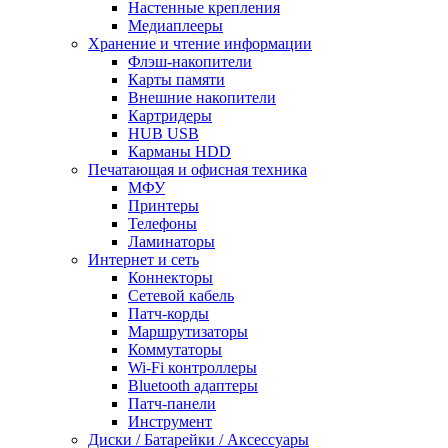
Настенные крепления
Медиаплееры
Хранение и чтение информации
Флэш-накопители
Карты памяти
Внешние накопители
Картридеры
HUB USB
Карманы HDD
Печатающая и офисная техника
МФУ
Принтеры
Телефоны
Ламинаторы
Интернет и сеть
Коннекторы
Сетевой кабель
Патч-корды
Маршрутизаторы
Коммутаторы
Wi-Fi контроллеры
Bluetooth адаптеры
Патч-панели
Инструмент
Диски / Батарейки / Аксессуары