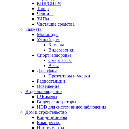
КПК/СНПЧ
Тонер
Чернила
ЗИПы
Чистящие средства
Гаджеты
Моноподы
Умный дом
Камеры
Видеозвонки
Спорт и здоровье
Смарт-часы
Весы
Для офиса
Презентеры и указки
Радиостанции
Освещение
Видеонаблюдение
IP Камеры
Видеорегистраторы
HDD для систем видеонаблюдения
Дом и строительство
Кондиционеры
Компрессор
Инструменты