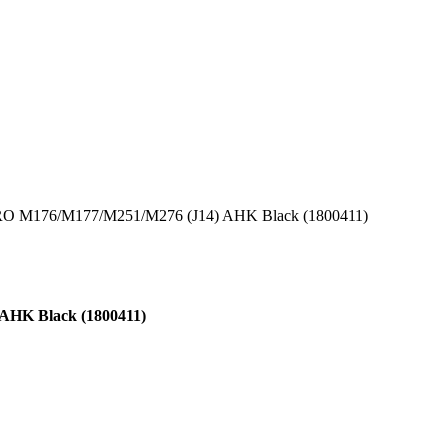
RO M176/M177/M251/M276 (J14) AHK Black (1800411)
HK Black (1800411)