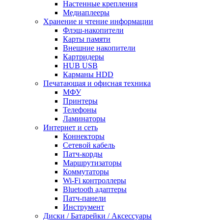
Настенные крепления
Медиаплееры
Хранение и чтение информации
Флэш-накопители
Карты памяти
Внешние накопители
Картридеры
HUB USB
Карманы HDD
Печатающая и офисная техника
МФУ
Принтеры
Телефоны
Ламинаторы
Интернет и сеть
Коннекторы
Сетевой кабель
Патч-корды
Маршрутизаторы
Коммутаторы
Wi-Fi контроллеры
Bluetooth адаптеры
Патч-панели
Инструмент
Диски / Батарейки / Аксессуары