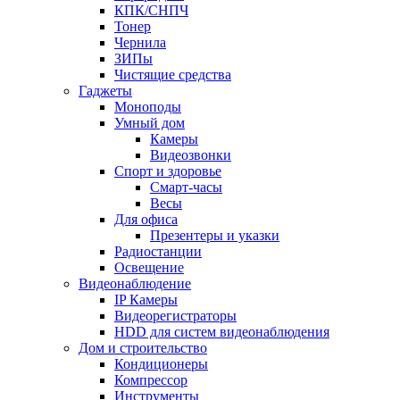
КПК/СНПЧ
Тонер
Чернила
ЗИПы
Чистящие средства
Гаджеты
Моноподы
Умный дом
Камеры
Видеозвонки
Спорт и здоровье
Смарт-часы
Весы
Для офиса
Презентеры и указки
Радиостанции
Освещение
Видеонаблюдение
IP Камеры
Видеорегистраторы
HDD для систем видеонаблюдения
Дом и строительство
Кондиционеры
Компрессор
Инструменты