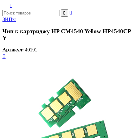



ЗИПы
Чип к картриджу HP CM4540 Yellow HP4540CP-
Y
Артикул:
49191
