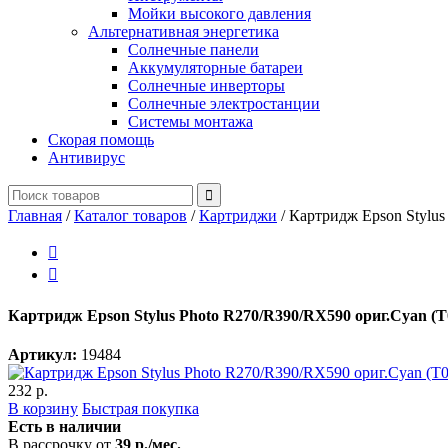
Мойки высокого давления
Альтернативная энергетика
Солнечные панели
Аккумуляторные батареи
Солнечные инверторы
Солнечные электростанции
Системы монтажа
Скорая помощь
Антивирус
Главная
/
Каталог товаров
/
Картриджи
/
Картридж Epson Stylus


Картридж Epson Stylus Photo R270/R390/RX590 ориг.Cyan (
Артикул:
19484
232 р.
В корзину
Быстрая покупка
Есть в наличии
В рассрочку от
39 р./мес.