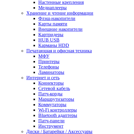
Настенные крепления
Медиаплееры
Хранение и чтение информации
Флэш-накопители
Карты памяти
Внешние накопители
Картридеры
HUB USB
Карманы HDD
Печатающая и офисная техника
МФУ
Принтеры
Телефоны
Ламинаторы
Интернет и сеть
Коннекторы
Сетевой кабель
Патч-корды
Маршрутизаторы
Коммутаторы
Wi-Fi контроллеры
Bluetooth адаптеры
Патч-панели
Инструмент
Диски / Батарейки / Аксессуары