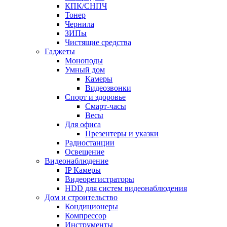
КПК/СНПЧ
Тонер
Чернила
ЗИПы
Чистящие средства
Гаджеты
Моноподы
Умный дом
Камеры
Видеозвонки
Спорт и здоровье
Смарт-часы
Весы
Для офиса
Презентеры и указки
Радиостанции
Освещение
Видеонаблюдение
IP Камеры
Видеорегистраторы
HDD для систем видеонаблюдения
Дом и строительство
Кондиционеры
Компрессор
Инструменты