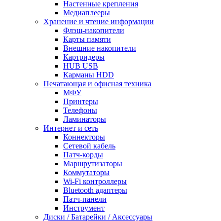
Настенные крепления
Медиаплееры
Хранение и чтение информации
Флэш-накопители
Карты памяти
Внешние накопители
Картридеры
HUB USB
Карманы HDD
Печатающая и офисная техника
МФУ
Принтеры
Телефоны
Ламинаторы
Интернет и сеть
Коннекторы
Сетевой кабель
Патч-корды
Маршрутизаторы
Коммутаторы
Wi-Fi контроллеры
Bluetooth адаптеры
Патч-панели
Инструмент
Диски / Батарейки / Аксессуары