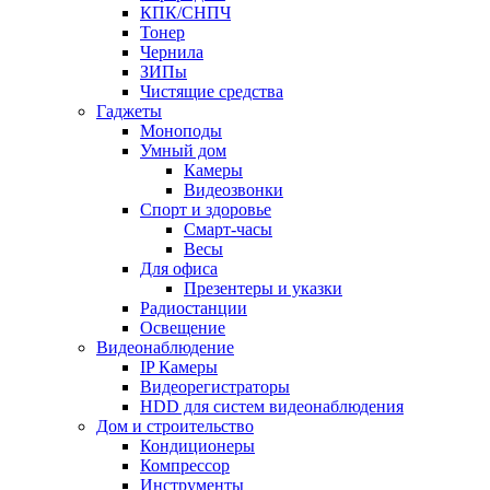
КПК/СНПЧ
Тонер
Чернила
ЗИПы
Чистящие средства
Гаджеты
Моноподы
Умный дом
Камеры
Видеозвонки
Спорт и здоровье
Смарт-часы
Весы
Для офиса
Презентеры и указки
Радиостанции
Освещение
Видеонаблюдение
IP Камеры
Видеорегистраторы
HDD для систем видеонаблюдения
Дом и строительство
Кондиционеры
Компрессор
Инструменты