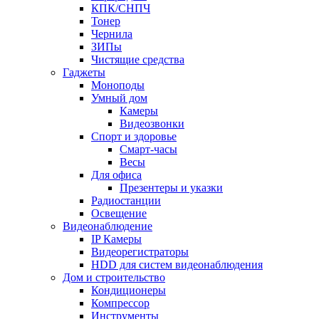
КПК/СНПЧ
Тонер
Чернила
ЗИПы
Чистящие средства
Гаджеты
Моноподы
Умный дом
Камеры
Видеозвонки
Спорт и здоровье
Смарт-часы
Весы
Для офиса
Презентеры и указки
Радиостанции
Освещение
Видеонаблюдение
IP Камеры
Видеорегистраторы
HDD для систем видеонаблюдения
Дом и строительство
Кондиционеры
Компрессор
Инструменты