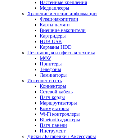
Настенные крепления
Медиаплееры
Хранение и чтение информации
Флэш-накопители
Карты памяти
Внешние накопители
Картридеры
HUB USB
Карманы HDD
Печатающая и офисная техника
МФУ
Принтеры
Телефоны
Ламинаторы
Интернет и сеть
Коннекторы
Сетевой кабель
Патч-корды
Маршрутизаторы
Коммутаторы
Wi-Fi контроллеры
Bluetooth адаптеры
Патч-панели
Инструмент
Диски / Батарейки / Аксессуары