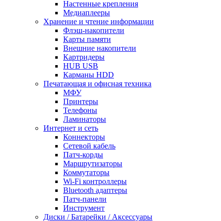
Настенные крепления
Медиаплееры
Хранение и чтение информации
Флэш-накопители
Карты памяти
Внешние накопители
Картридеры
HUB USB
Карманы HDD
Печатающая и офисная техника
МФУ
Принтеры
Телефоны
Ламинаторы
Интернет и сеть
Коннекторы
Сетевой кабель
Патч-корды
Маршрутизаторы
Коммутаторы
Wi-Fi контроллеры
Bluetooth адаптеры
Патч-панели
Инструмент
Диски / Батарейки / Аксессуары