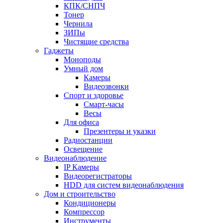
КПК/СНПЧ
Тонер
Чернила
ЗИПы
Чистящие средства
Гаджеты
Моноподы
Умный дом
Камеры
Видеозвонки
Спорт и здоровье
Смарт-часы
Весы
Для офиса
Презентеры и указки
Радиостанции
Освещение
Видеонаблюдение
IP Камеры
Видеорегистраторы
HDD для систем видеонаблюдения
Дом и строительство
Кондиционеры
Компрессор
Инструменты