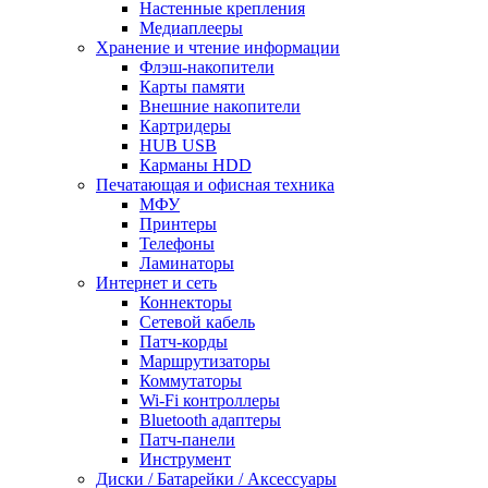
Настенные крепления
Медиаплееры
Хранение и чтение информации
Флэш-накопители
Карты памяти
Внешние накопители
Картридеры
HUB USB
Карманы HDD
Печатающая и офисная техника
МФУ
Принтеры
Телефоны
Ламинаторы
Интернет и сеть
Коннекторы
Сетевой кабель
Патч-корды
Маршрутизаторы
Коммутаторы
Wi-Fi контроллеры
Bluetooth адаптеры
Патч-панели
Инструмент
Диски / Батарейки / Аксессуары