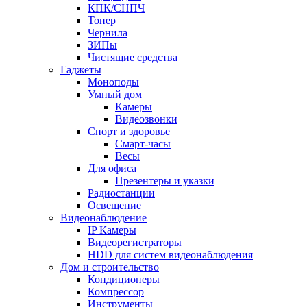
КПК/СНПЧ
Тонер
Чернила
ЗИПы
Чистящие средства
Гаджеты
Моноподы
Умный дом
Камеры
Видеозвонки
Спорт и здоровье
Смарт-часы
Весы
Для офиса
Презентеры и указки
Радиостанции
Освещение
Видеонаблюдение
IP Камеры
Видеорегистраторы
HDD для систем видеонаблюдения
Дом и строительство
Кондиционеры
Компрессор
Инструменты