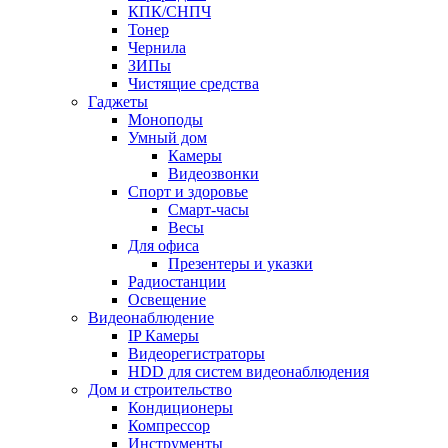
КПК/СНПЧ
Тонер
Чернила
ЗИПы
Чистящие средства
Гаджеты
Моноподы
Умный дом
Камеры
Видеозвонки
Спорт и здоровье
Смарт-часы
Весы
Для офиса
Презентеры и указки
Радиостанции
Освещение
Видеонаблюдение
IP Камеры
Видеорегистраторы
HDD для систем видеонаблюдения
Дом и строительство
Кондиционеры
Компрессор
Инструменты