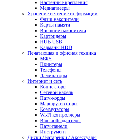
Настенные крепления
Медиаплееры
Хранение и чтение информации
Флэш-накопители
Карты памяти
Внешние накопители
Картридеры
HUB USB
Карманы HDD
Печатающая и офисная техника
МФУ
Принтеры
Телефоны
Ламинаторы
Интернет и сеть
Коннекторы
Сетевой кабель
Патч-корды
Маршрутизаторы
Коммутаторы
Wi-Fi контроллеры
Bluetooth адаптеры
Патч-панели
Инструмент
Диски / Батарейки / Аксессуары