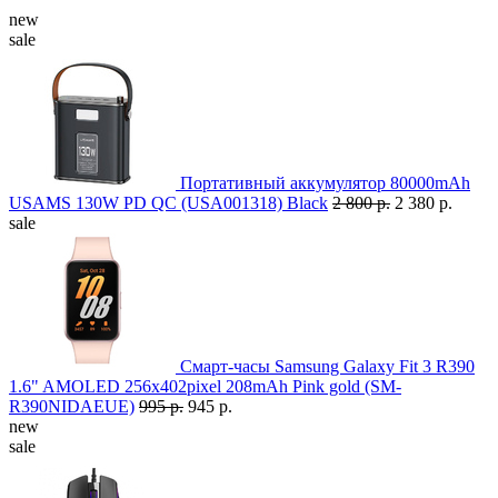
new
sale
Портативный аккумулятор 80000mAh
USAMS 130W PD QC (USA001318) Black
2 800 р.
2 380 р.
sale
Смарт-часы Samsung Galaxy Fit 3 R390
1.6" AMOLED 256x402pixel 208mAh Pink gold (SM-
R390NIDAEUE)
995 р.
945 р.
new
sale