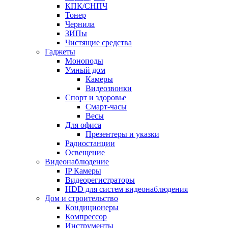
КПК/СНПЧ
Тонер
Чернила
ЗИПы
Чистящие средства
Гаджеты
Моноподы
Умный дом
Камеры
Видеозвонки
Спорт и здоровье
Смарт-часы
Весы
Для офиса
Презентеры и указки
Радиостанции
Освещение
Видеонаблюдение
IP Камеры
Видеорегистраторы
HDD для систем видеонаблюдения
Дом и строительство
Кондиционеры
Компрессор
Инструменты