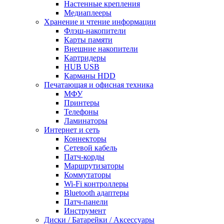
Настенные крепления
Медиаплееры
Хранение и чтение информации
Флэш-накопители
Карты памяти
Внешние накопители
Картридеры
HUB USB
Карманы HDD
Печатающая и офисная техника
МФУ
Принтеры
Телефоны
Ламинаторы
Интернет и сеть
Коннекторы
Сетевой кабель
Патч-корды
Маршрутизаторы
Коммутаторы
Wi-Fi контроллеры
Bluetooth адаптеры
Патч-панели
Инструмент
Диски / Батарейки / Аксессуары