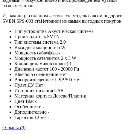
задачами – озвучкой видео и воспроизведением музыки
разных жанров.
И, наконец, о главном – стоит эта модель совсем недорого.
SVEN SPS-603 стаНетодной из самых выгодных покупок.
Тип устройства
Акустическая система
Производитель
SVEN
Тип системы
система 2.0
Выходная мощность
6 W
Мощность сабвуфера
-
Мощность сателлитов
2 x 3 W
Кол-во динамиков (полос)
1
Диапазон частот
100 - 20000 Гц
Bluetooth соединение
Нет
Воспроизведение с USB/SD
Нет
Пульт ДУ
Нет
Источник питания
USB
Материал корпуса
Дерево/Пластик
Цвет
Black
Особенности
-
Дополнительно
-
Гарантия
12 мес.
Отзывы
(0)