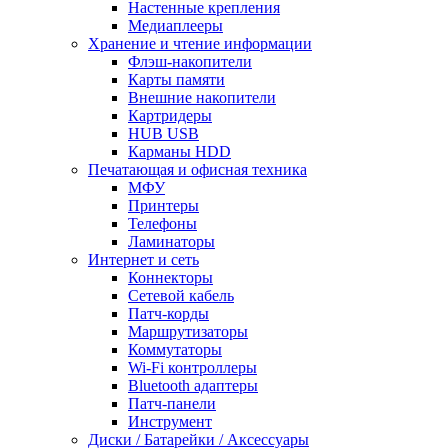
Настенные крепления
Медиаплееры
Хранение и чтение информации
Флэш-накопители
Карты памяти
Внешние накопители
Картридеры
HUB USB
Карманы HDD
Печатающая и офисная техника
МФУ
Принтеры
Телефоны
Ламинаторы
Интернет и сеть
Коннекторы
Сетевой кабель
Патч-корды
Маршрутизаторы
Коммутаторы
Wi-Fi контроллеры
Bluetooth адаптеры
Патч-панели
Инструмент
Диски / Батарейки / Аксессуары