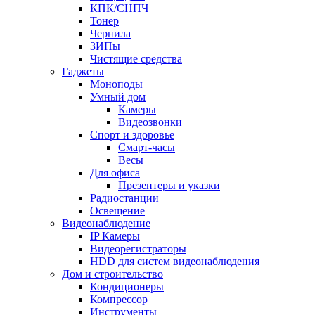
КПК/СНПЧ
Тонер
Чернила
ЗИПы
Чистящие средства
Гаджеты
Моноподы
Умный дом
Камеры
Видеозвонки
Спорт и здоровье
Смарт-часы
Весы
Для офиса
Презентеры и указки
Радиостанции
Освещение
Видеонаблюдение
IP Камеры
Видеорегистраторы
HDD для систем видеонаблюдения
Дом и строительство
Кондиционеры
Компрессор
Инструменты