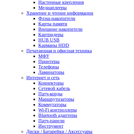
Настенные крепления
Медиаплееры
Хранение и чтение информации
Флэш-накопители
Карты памяти
Внешние накопители
Картридеры
HUB USB
Карманы HDD
Печатающая и офисная техника
МФУ
Принтеры
Телефоны
Ламинаторы
Интернет и сеть
Коннекторы
Сетевой кабель
Патч-корды
Маршрутизаторы
Коммутаторы
Wi-Fi контроллеры
Bluetooth адаптеры
Патч-панели
Инструмент
Диски / Батарейки / Аксессуары