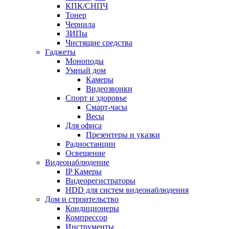
КПК/СНПЧ
Тонер
Чернила
ЗИПы
Чистящие средства
Гаджеты
Моноподы
Умный дом
Камеры
Видеозвонки
Спорт и здоровье
Смарт-часы
Весы
Для офиса
Презентеры и указки
Радиостанции
Освещение
Видеонаблюдение
IP Камеры
Видеорегистраторы
HDD для систем видеонаблюдения
Дом и строительство
Кондиционеры
Компрессор
Инструменты