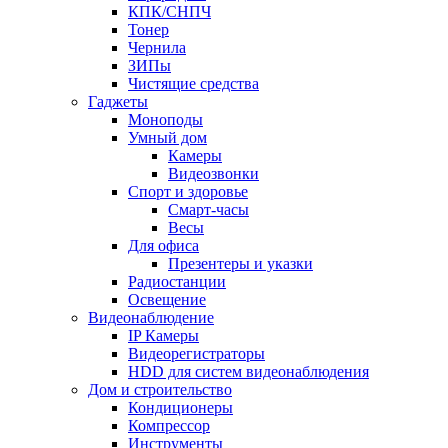
КПК/СНПЧ
Тонер
Чернила
ЗИПы
Чистящие средства
Гаджеты
Моноподы
Умный дом
Камеры
Видеозвонки
Спорт и здоровье
Смарт-часы
Весы
Для офиса
Презентеры и указки
Радиостанции
Освещение
Видеонаблюдение
IP Камеры
Видеорегистраторы
HDD для систем видеонаблюдения
Дом и строительство
Кондиционеры
Компрессор
Инструменты