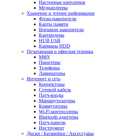
Настенные крепления
Медиаплееры
Хранение и чтение информации
Флэш-накопители
Карты памяти
Внешние накопители
Картридеры
HUB USB
Карманы HDD
Печатающая и офисная техника
МФУ
Принтеры
Телефоны
Ламинаторы
Интернет и сеть
Коннекторы
Сетевой кабель
Патч-корды
Маршрутизаторы
Коммутаторы
Wi-Fi контроллеры
Bluetooth адаптеры
Патч-панели
Инструмент
Диски / Батарейки / Аксессуары