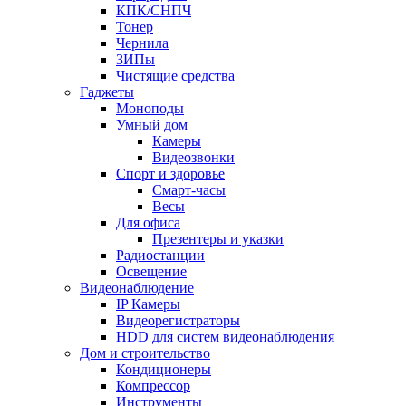
КПК/СНПЧ
Тонер
Чернила
ЗИПы
Чистящие средства
Гаджеты
Моноподы
Умный дом
Камеры
Видеозвонки
Спорт и здоровье
Смарт-часы
Весы
Для офиса
Презентеры и указки
Радиостанции
Освещение
Видеонаблюдение
IP Камеры
Видеорегистраторы
HDD для систем видеонаблюдения
Дом и строительство
Кондиционеры
Компрессор
Инструменты