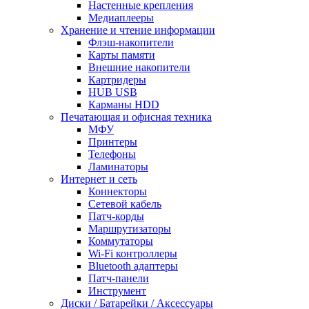
Настенные крепления
Медиаплееры
Хранение и чтение информации
Флэш-накопители
Карты памяти
Внешние накопители
Картридеры
HUB USB
Карманы HDD
Печатающая и офисная техника
МФУ
Принтеры
Телефоны
Ламинаторы
Интернет и сеть
Коннекторы
Сетевой кабель
Патч-корды
Маршрутизаторы
Коммутаторы
Wi-Fi контроллеры
Bluetooth адаптеры
Патч-панели
Инструмент
Диски / Батарейки / Аксессуары