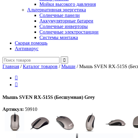
Мойки высокого давления
Альтернативная энергетика
Солнечные панели
Аккумуляторные батареи
Солнечные инверторы
Солнечные электростанции
Системы монтажа
Скорая помощь
Антивирус
Главная
/
Каталог товаров
/
Мыши
/
Мышь SVEN RX-515S (Бесш


Мышь SVEN RX-515S (Бесшумная) Grey
Артикул:
59910