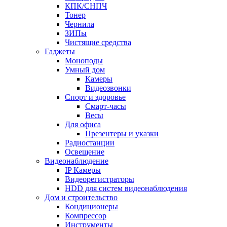
КПК/СНПЧ
Тонер
Чернила
ЗИПы
Чистящие средства
Гаджеты
Моноподы
Умный дом
Камеры
Видеозвонки
Спорт и здоровье
Смарт-часы
Весы
Для офиса
Презентеры и указки
Радиостанции
Освещение
Видеонаблюдение
IP Камеры
Видеорегистраторы
HDD для систем видеонаблюдения
Дом и строительство
Кондиционеры
Компрессор
Инструменты