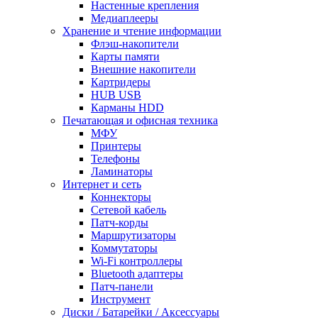
Настенные крепления
Медиаплееры
Хранение и чтение информации
Флэш-накопители
Карты памяти
Внешние накопители
Картридеры
HUB USB
Карманы HDD
Печатающая и офисная техника
МФУ
Принтеры
Телефоны
Ламинаторы
Интернет и сеть
Коннекторы
Сетевой кабель
Патч-корды
Маршрутизаторы
Коммутаторы
Wi-Fi контроллеры
Bluetooth адаптеры
Патч-панели
Инструмент
Диски / Батарейки / Аксессуары