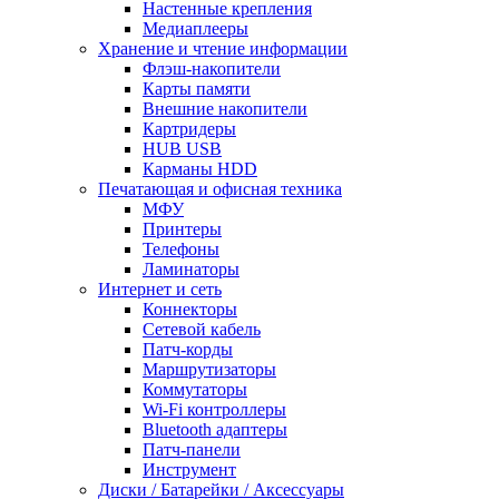
Настенные крепления
Медиаплееры
Хранение и чтение информации
Флэш-накопители
Карты памяти
Внешние накопители
Картридеры
HUB USB
Карманы HDD
Печатающая и офисная техника
МФУ
Принтеры
Телефоны
Ламинаторы
Интернет и сеть
Коннекторы
Сетевой кабель
Патч-корды
Маршрутизаторы
Коммутаторы
Wi-Fi контроллеры
Bluetooth адаптеры
Патч-панели
Инструмент
Диски / Батарейки / Аксессуары