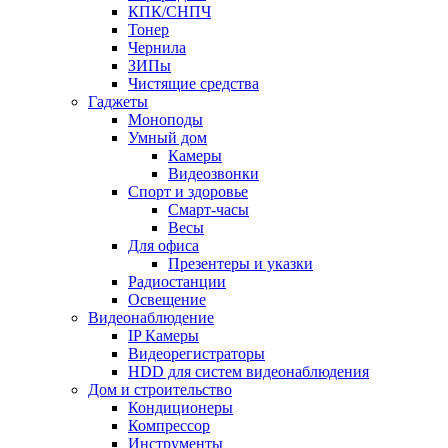
КПК/СНПЧ
Тонер
Чернила
ЗИПы
Чистящие средства
Гаджеты
Моноподы
Умный дом
Камеры
Видеозвонки
Спорт и здоровье
Смарт-часы
Весы
Для офиса
Презентеры и указки
Радиостанции
Освещение
Видеонаблюдение
IP Камеры
Видеорегистраторы
HDD для систем видеонаблюдения
Дом и строительство
Кондиционеры
Компрессор
Инструменты