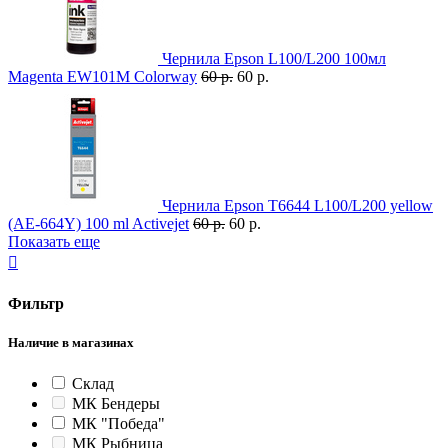
Чернила Epson L100/L200 100мл
Magenta EW101M Colorway
60 р.
60 р.
Чернила Epson T6644 L100/L200 yellow
(AE-664Y) 100 ml Activejet
60 р.
60 р.
Показать еще

Фильтр
Наличие в магазинах
Склад
МК Бендеры
МК "Победа"
МК Рыбница