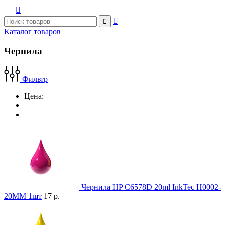



Каталог товаров
Чернила
Фильтр
Цена:
Чернила HP С6578D 20ml InkTec H0002-
20MM 1шт
17 р.