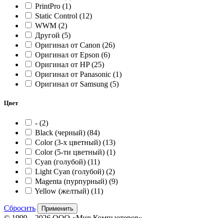
PrintPro
(1)
Static Control
(12)
WWM
(2)
Другой
(5)
Оригинал от Canon
(26)
Оригинал от Epson
(6)
Оригинал от HP
(25)
Оригинал от Panasonic
(1)
Оригинал от Samsung
(5)
Цвет
-
(2)
Black (черный)
(84)
Color (3-x цветный)
(13)
Color (5-ти цветный)
(1)
Cyan (голубой)
(11)
Light Cyan (голубой)
(2)
Magenta (пурпурный)
(9)
Yellow (желтый)
(11)
Сбросить
Применить
© 1999—2026 ООО «Мир Компьютеров»