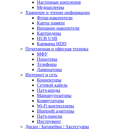
Настенные крепления
Медиаплееры
Хранение и чтение информации
Флэш-накопители
Карты памяти
Внешние накопители
Картридеры
HUB USB
Карманы HDD
Печатающая и офисная техника
МФУ
Принтеры
Телефоны
Ламинаторы
Интернет и сеть
Коннекторы
Сетевой кабель
Патч-корды
Маршрутизаторы
Коммутаторы
Wi-Fi контроллеры
Bluetooth адаптеры
Патч-панели
Инструмент
Диски / Батарейки / Аксессуары