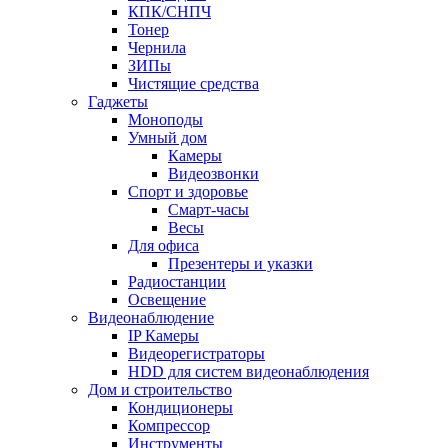
КПК/СНПЧ
Тонер
Чернила
ЗИПы
Чистящие средства
Гаджеты
Моноподы
Умный дом
Камеры
Видеозвонки
Спорт и здоровье
Смарт-часы
Весы
Для офиса
Презентеры и указки
Радиостанции
Освещение
Видеонаблюдение
IP Камеры
Видеорегистраторы
HDD для систем видеонаблюдения
Дом и строительство
Кондиционеры
Компрессор
Инструменты