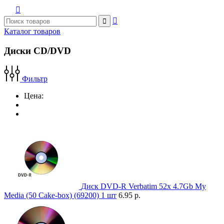



Каталог товаров
Диски CD/DVD
Фильтр
Цена:
Диск DVD-R Verbatim 52x 4.7Gb My
Media (50 Cake-box) (69200) 1 шт
6.95 р.